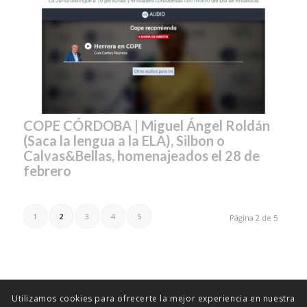
COPE CÓRDOBA | Miguel Ángel Roldán
(Saca la lengua a la ELA), Silbon o
Calvas&Bellas, homenajeados el 28 de
febrero
1
2
3
4
5
Página 2 de 5
Utilizamos cookies para ofrecerte la mejor experiencia en nuestra