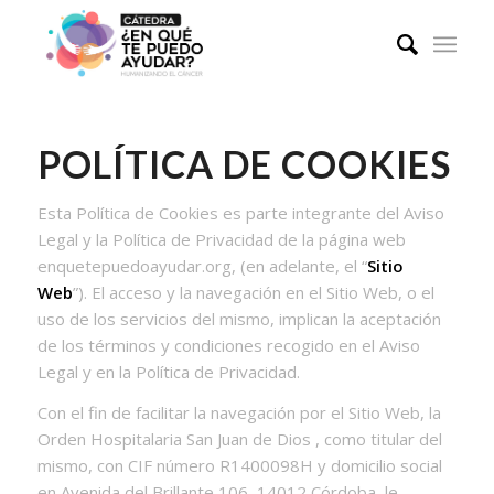
POLÍTICA DE COOKIES
Esta Política de Cookies es parte integrante del Aviso
Legal y la Política de Privacidad de la página web
enquetepuedoayudar.org, (en adelante, el “
Sitio
Web
”). El acceso y la navegación en el Sitio Web, o el
uso de los servicios del mismo, implican la aceptación
de los términos y condiciones recogido en el Aviso
Legal y en la Política de Privacidad.
Con el fin de facilitar la navegación por el Sitio Web, la
Orden Hospitalaria San Juan de Dios , como titular del
mismo, con CIF número R1400098H y domicilio social
en Avenida del Brillante 106, 14012 Córdoba, le