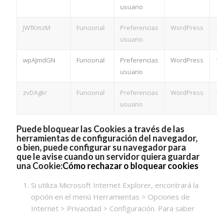
usuario
JWfKmzM
Funcional
Preferencias
WordPress
usuario
wpAJmdGN
Funcional
Preferencias
WordPress
usuario
zvDAgkr
Funcional
Preferencias
WordPress
usuario
Puede bloquear las Cookies a través de las
herramientas de configuración del navegador,
o bien, puede configurar su navegador para
que le avise cuando un servidor quiera guardar
una Cookie:
Cómo rechazar o bloquear cookies
Si utiliza Microsoft Internet Explorer, encontrará la
opción en el menú Herramientas > Opciones de
Internet > Privacidad > Configuración. Para saber