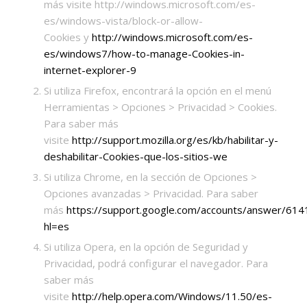
más visite http://windows.microsoft.com/es-
es/windows-vista/block-or-allow-
Cookies y
http://windows.microsoft.com/es-
es/windows7/how-to-manage-Cookies-in-
internet-explorer-9
Si utiliza Firefox, encontrará la opción en el menú
Herramientas > Opciones > Privacidad > Cookies.
Para saber más
visite
http://support.mozilla.org/es/kb/habilitar-y-
deshabilitar-Cookies-que-los-sitios-we
Si utiliza Chrome, en la sección de Opciones >
Opciones avanzadas > Privacidad. Para saber
más
https://support.google.com/accounts/answer/614
hl=es
Si utiliza Opera, en la opción de Seguridad y
Privacidad, podrá configurar el navegador. Para
saber más
visite
http://help.opera.com/Windows/11.50/es-