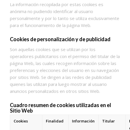
La información recopilada por estas cookies es
anónima no pudiendo identificar al usuario
personalmente y por lo tanto se utiliza exclusivamente
para el funcionamiento de la página Web.
Cookies de personalización y de publicidad
Son aquellas cookies que se utilizan por los
operadores publicitarios con el permiso del titular de la
página Web, las cuales recogen información sobre las
preferencias y elecciones del usuario en su navegación
por sitios Web. Se dirigen a las redes de publicidad
quienes las utilizan para luego mostrar al usuario
anuncios personalizados en otros sitios Web.
Cuadro resumen de cookies utilizadas en el
Sitio Web
Cookies
Finalidad
Información
Titular