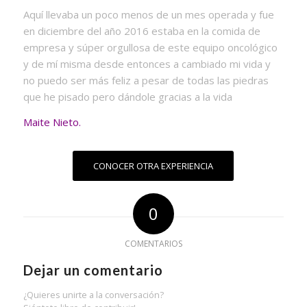
Aquí llevaba un poco menos de un mes operada y fue
en diciembre del año 2016 estaba en la comida de
empresa y súper orgullosa de este equipo oncológico
y de mí misma desde entonces a cambiado mi vida y
no puedo ser más feliz a pesar de todas las piedras
que he pisado pero dándole gracias a la vida
Maite Nieto.
CONOCER OTRA EXPERIENCIA
0
COMENTARIOS
Dejar un comentario
¿Quieres unirte a la conversación?