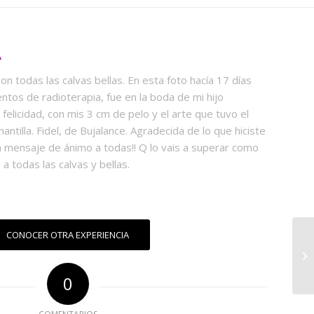
A
on todas las calvas bellas. En esta foto hacía 17 días
entos de radioterapia, fue en la boda de mi hijo
felicidad, con mis 3 cm de pelo y el arte que tuvo el
tilla. Fidel, de Bujalance. Agradecida de lo que hiciste
 mensaje de ánimo a todas!! Q lo vais a superar como
 a todas las calvas y bellas.
CONOCER OTRA EXPERIENCIA
0