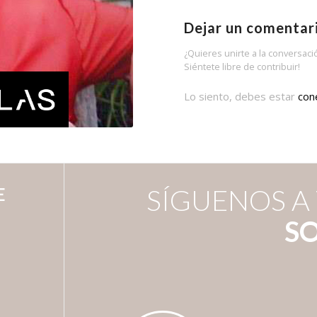
Dejar un comentar
¿Quieres unirte a la conversaci
Siéntete libre de contribuir!
Lo siento, debes estar
con
E
SÍGUENOS A
SO