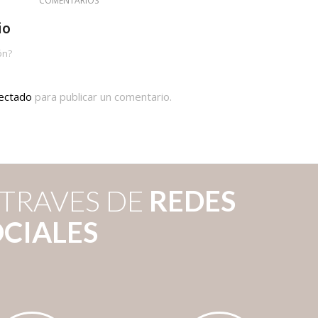
COMENTARIOS
io
ón?
ectado
para publicar un comentario.
 TRAVES DE
REDES
CIALES