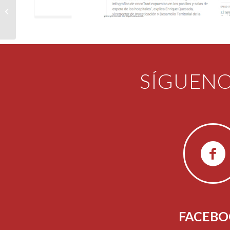
Lanzan oncoTRAD, una
web con los últimos
avances de medicina...
SÍGUENO
FACEB